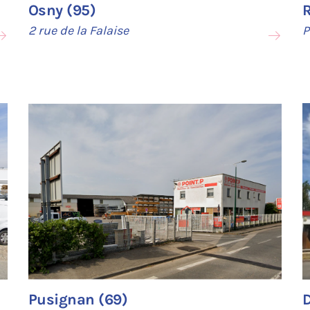
Osny (95)
2 rue de la Falaise
P
Pusignan (69)
D