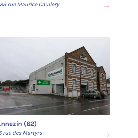
93 rue Maurice Caullery
Annezin (62)
5 rue des Martyrs